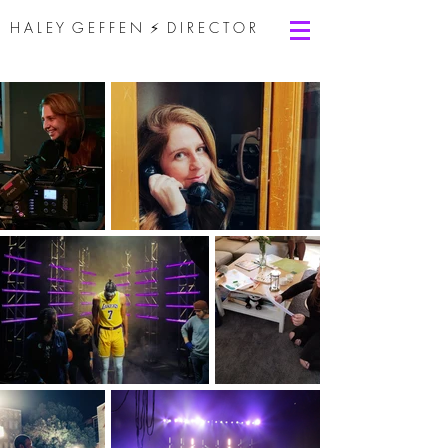
H A L E Y G E F F E N
⚡
D I R E C T O R